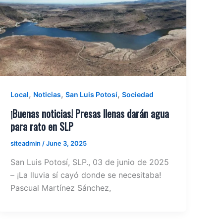
,
,
,
Local
Noticias
San Luis Potosí
Sociedad
¡Buenas noticias! Presas llenas darán agua
para rato en SLP
siteadmin
/
June 3, 2025
San Luis Potosí, SLP., 03 de junio de 2025
– ¡La lluvia sí cayó donde se necesitaba!
Pascual Martínez Sánchez,