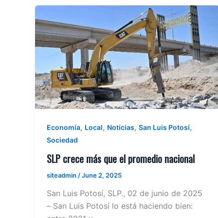
,
,
,
,
Economía
Local
Noticias
San Luis Potosí
Sociedad
SLP crece más que el promedio nacional
siteadmin
/
June 2, 2025
San Luis Potosí, SLP., 02 de junio de 2025
– San Luis Potosí lo está haciendo bien: