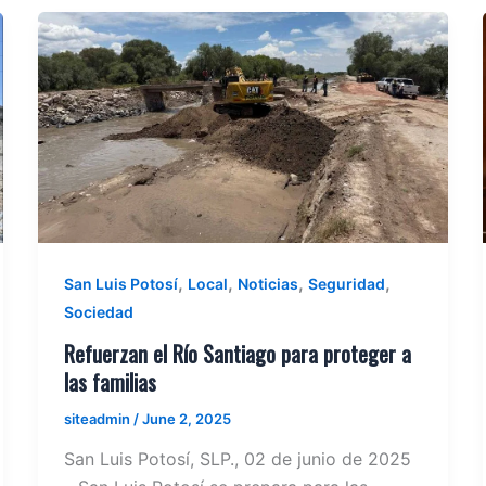
,
,
,
,
San Luis Potosí
Local
Noticias
Seguridad
Sociedad
Refuerzan el Río Santiago para proteger a
las familias
siteadmin
/
June 2, 2025
San Luis Potosí, SLP., 02 de junio de 2025