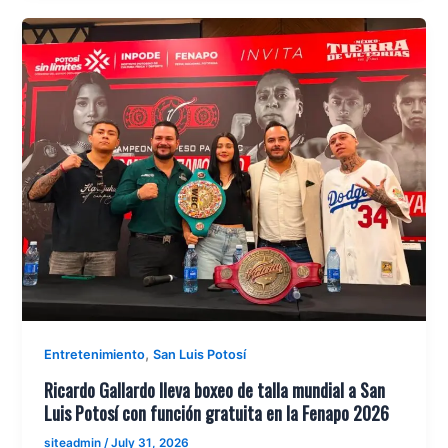
,
Entretenimiento
San Luis Potosí
Ricardo Gallardo lleva boxeo de talla mundial a San
Luis Potosí con función gratuita en la Fenapo 2026
siteadmin
/
July 31, 2026