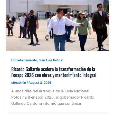
,
Entretenimiento
San Luis Potosí
Ricardo Gallardo acelera la transformación de la
Fenapo 2026 con obras y mantenimiento integral
siteadmin
/
August 2, 2026
A unos días del arranque de la Feria Nacional
Potosina (Fenapo) 2026, el gobernador Ricardo
Gallardo Cardona informó que continúan