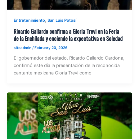
,
Entretenimiento
San Luis Potosí
Ricardo Gallardo confirma a Gloria Trevi en la Feria
de la Enchilada y enciende la expectativa en Soledad
siteadmin
/
February 20, 2026
El gobernador del estado, Ricardo Gallardo Cardona,
confirmó este día la presentación de la reconocida
cantante mexicana Gloria Trevi como