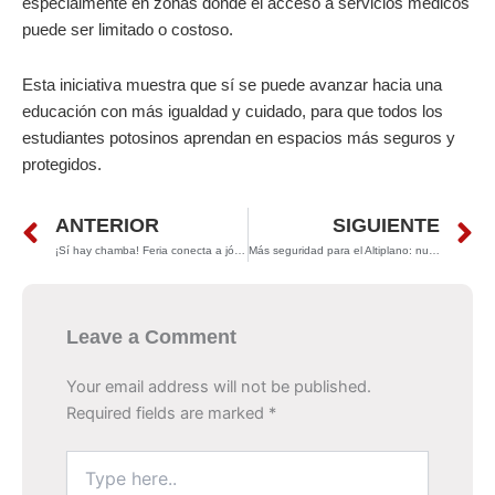
especialmente en zonas donde el acceso a servicios médicos
puede ser limitado o costoso.
Esta iniciativa muestra que sí se puede avanzar hacia una
educación con más igualdad y cuidado, para que todos los
estudiantes potosinos aprendan en espacios más seguros y
protegidos.
Prev
N
ANTERIOR
SIGUIENTE
¡Sí hay chamba! Feria conecta a jóvenes con su primer empleo
Más seguridad para el Altiplano: nueva base de la Guardia Civil
Leave a Comment
Your email address will not be published.
Required fields are marked
*
Type
here..