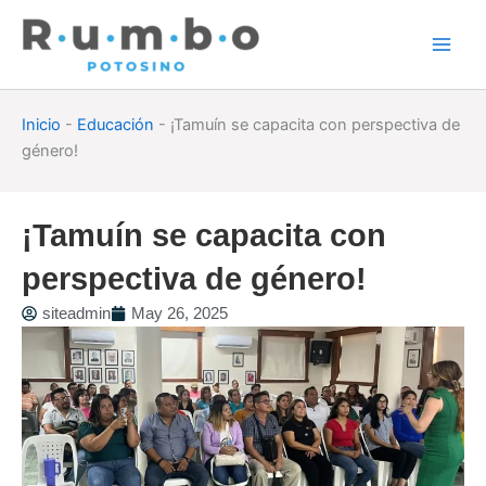
Skip
to
content
Inicio
-
Educación
-
¡Tamuín se capacita con perspectiva de
género!
¡Tamuín se capacita con
perspectiva de género!
siteadmin
May 26, 2025