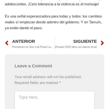
adolescentes. ¡Cero tolerancia a la violencia es el mensaje!
Es una señal esperanzadora para todas y todos: los cambios
reales sí empiezan desde adentro del gobierno. Y en Tamuín,
ya están dando el paso.
Prev
N
ANTERIOR
SIGUIENTE
Promueven en San Luis Potosí campaña contra el tabaco y vapeadores
¡Fenapo 2025 vibra con talento local!
Leave a Comment
Your email address will not be published.
Required fields are marked
*
Type
here..