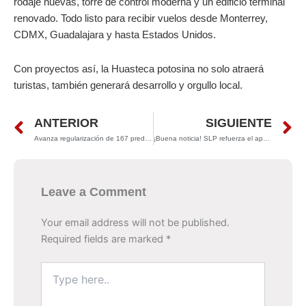
rodaje nuevas, torre de control moderna y un edificio terminal
renovado. Todo listo para recibir vuelos desde Monterrey,
CDMX, Guadalajara y hasta Estados Unidos.
Con proyectos así, la Huasteca potosina no solo atraerá
turistas, también generará desarrollo y orgullo local.
Prev
N
ANTERIOR
SIGUIENTE
Avanza regularización de 167 predios en diversos municipios
¡Buena noticia! SLP refuerza el apoyo a la infancia
Leave a Comment
Your email address will not be published.
Required fields are marked
*
Type
here..