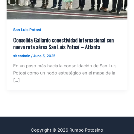
San Luis Potosí
Consolida Gallardo conectividad internacional con
nueva ruta aérea San Luis Potosí – Atlanta
siteadmin
/
June 5, 2025
En un paso más hacia la consolidación de San Luis
Potosí como un nodo estratégico en el mapa de la
[…]
Copyright © 2026 Rumbo Potosino