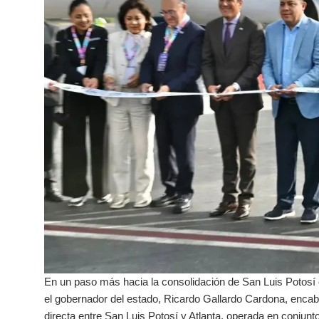
En un paso más hacia la consolidación de San Luis Potosí 
el gobernador del estado, Ricardo Gallardo Cardona, encabe
directa entre San Luis Potosí y Atlanta, operada en conjunt