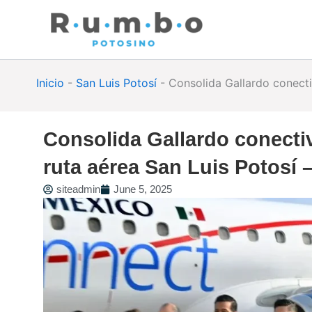
Skip
to
content
Inicio
-
San Luis Potosí
-
Consolida Gallardo conecti
Consolida Gallardo conecti
ruta aérea San Luis Potosí –
siteadmin
June 5, 2025