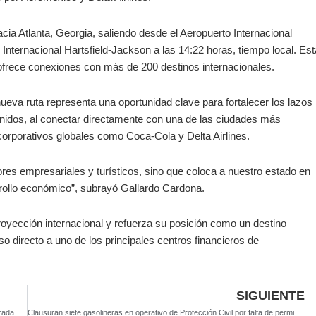
acia Atlanta, Georgia, saliendo desde el Aeropuerto Internacional
 Internacional Hartsfield-Jackson a las 14:22 horas, tiempo local. Est
ofrece conexiones con más de 200 destinos internacionales.
ueva ruta representa una oportunidad clave para fortalecer los lazos
nidos, al conectar directamente con una de las ciudades más
orporativos globales como Coca-Cola y Delta Airlines.
tores empresariales y turísticos, sino que coloca a nuestro estado en
rrollo económico”, subrayó Gallardo Cardona.
oyección internacional y refuerza su posición como un destino
so directo a uno de los principales centros financieros de
SIGUIENTE
Gobernador Ricardo Gallardo ofrece apoyo total a municipios ante temporada de ciclones 2025
Clausuran siete gasolineras en operativo de Protección Civil por falta de permisos