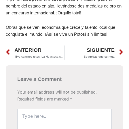
nombre del estado en alto, llevándose dos medallas de oro en
un concurso internacional. ¡Orgullo total!
Obras que se ven, economía que crece y talento local que
conquista el mundo. ¡Así se vive un Potosí sin límites!
Prev
N
ANTERIOR
SIGUIENTE
¡Bye caminos rotos! La Huasteca se conecta con nueva obra
Seguridad que se nota
Leave a Comment
Your email address will not be published.
Required fields are marked
*
Type
here..