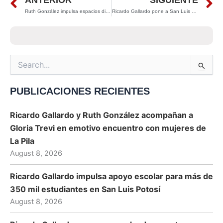
Prev
N
Ruth González impulsa espacios dignos y seguros para las familias potosinas en la colonia Trojes de la Huasteca
Ricardo Gallardo pone a San Luis Potosí en el mapa turístico nacional: ASETUR reconoce su liderazgo y visión
Search
for:
PUBLICACIONES RECIENTES
Ricardo Gallardo y Ruth González acompañan a
Gloria Trevi en emotivo encuentro con mujeres de
La Pila
August 8, 2026
Ricardo Gallardo impulsa apoyo escolar para más de
350 mil estudiantes en San Luis Potosí
August 8, 2026