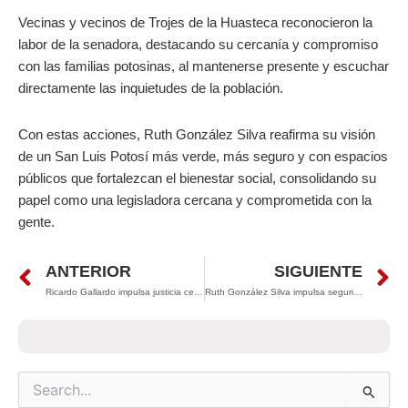
Vecinas y vecinos de Trojes de la Huasteca reconocieron la
labor de la senadora, destacando su cercanía y compromiso
con las familias potosinas, al mantenerse presente y escuchar
directamente las inquietudes de la población.
Con estas acciones, Ruth González Silva reafirma su visión
de un San Luis Potosí más verde, más seguro y con espacios
públicos que fortalezcan el bienestar social, consolidando su
papel como una legisladora cercana y comprometida con la
gente.
Prev
N
ANTERIOR
SIGUIENTE
Ricardo Gallardo impulsa justicia cercana con el programa “Defensoría en tu Casa”
Ruth González Silva impulsa seguridad y bienestar en la colonia Julián Carrillo
Search