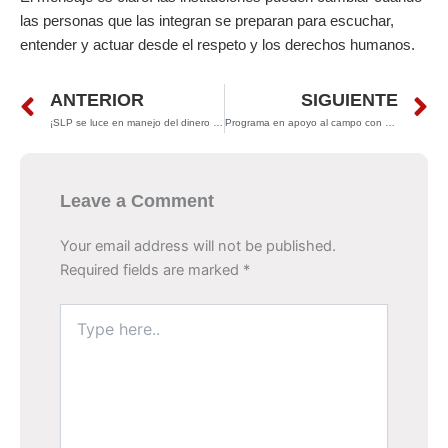
las personas que las integran se preparan para escuchar,
entender y actuar desde el respeto y los derechos humanos.
Prev
N
ANTERIOR
SIGUIENTE
¡SLP se luce en manejo del dinero público!
Programa en apoyo al campo con maquinaria y tubería
Leave a Comment
Your email address will not be published.
Required fields are marked
*
Type
here..