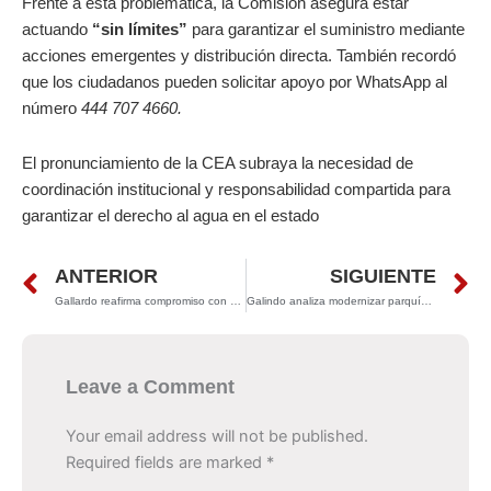
Frente a esta problemática, la Comisión asegura estar
actuando
“sin límites”
para garantizar el suministro mediante
acciones emergentes y distribución directa. También recordó
que los ciudadanos pueden solicitar apoyo por WhatsApp al
número
444 707 4660.
El pronunciamiento de la CEA subraya la necesidad de
coordinación institucional y responsabilidad compartida para
garantizar el derecho al agua en el estado
Prev
N
ANTERIOR
SIGUIENTE
Gallardo reafirma compromiso con seguridad y desarrollo en SLP
Galindo analiza modernizar parquímetros con tecnología eficiente
Leave a Comment
Your email address will not be published.
Required fields are marked
*