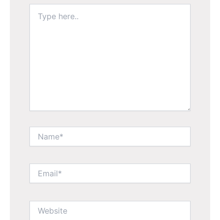
Type
here..
Name*
Email*
Website