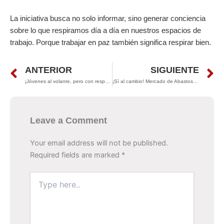
La iniciativa busca no solo informar, sino generar conciencia
sobre lo que respiramos día a día en nuestros espacios de
trabajo. Porque trabajar en paz también significa respirar bien.
Prev
N
ANTERIOR
SIGUIENTE
¡Jóvenes al volante, pero con responsabilidad!
¡Sí al cambio! Mercado de Abastos tendrá nueva cara y más seguridad
Leave a Comment
Your email address will not be published.
Required fields are marked
*
Type
here..