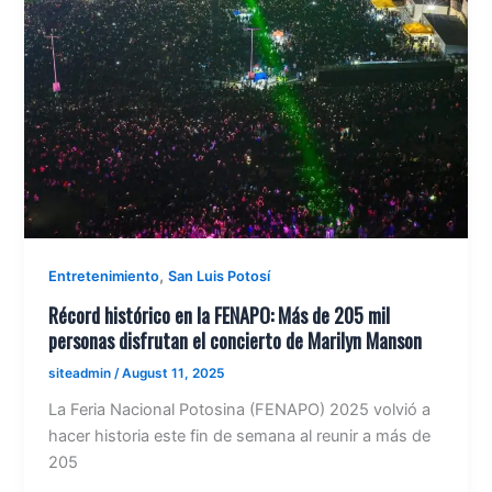
,
Entretenimiento
San Luis Potosí
Récord histórico en la FENAPO: Más de 205 mil
personas disfrutan el concierto de Marilyn Manson
siteadmin
/
August 11, 2025
La Feria Nacional Potosina (FENAPO) 2025 volvió a
hacer historia este fin de semana al reunir a más de
205