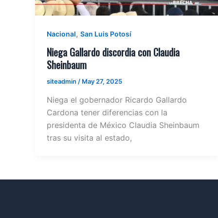
,
Nacional
San Luis Potosí
Niega Gallardo discordia con Claudia
Sheinbaum
siteadmin
/
May 27, 2025
Niega el gobernador Ricardo Gallardo
Cardona tener diferencias con la
presidenta de México Claudia Sheinbaum
tras su visita al estado,