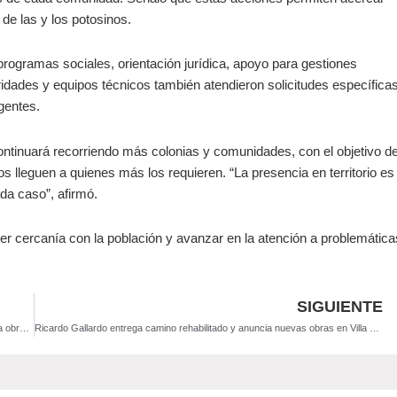
 de las y los potosinos.
programas sociales, orientación jurídica, apoyo para gestiones
ridades y equipos técnicos también atendieron solicitudes específica
gentes.
ntinuará recorriendo más colonias y comunidades, con el objetivo d
cios lleguen a quienes más los requieren. “La presencia en territorio es
da caso”, afirmó.
r cercanía con la población y avanzar en la atención a problemática
SIGUIENTE
Megapuentes y nueva infraestructura educativa: Ricardo Gallardo acelera obras clave para la movilidad y el desarrollo de SLP
Ricardo Gallardo entrega camino rehabilitado y anuncia nuevas obras en Villa de Ramos