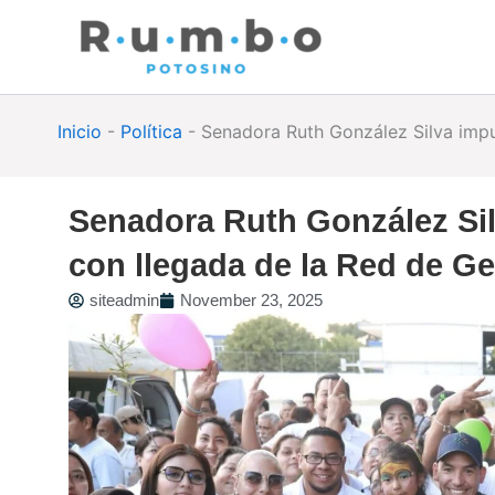
Skip
to
content
Inicio
-
Política
-
Senadora Ruth González Silva impul
Senadora Ruth González Sil
con llegada de la Red de Ge
siteadmin
November 23, 2025