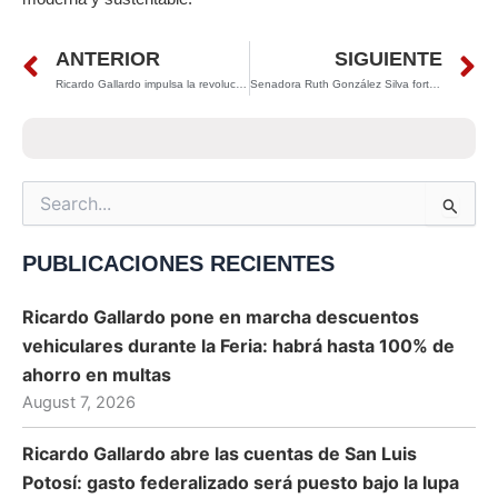
Prev
N
ANTERIOR
SIGUIENTE
Ricardo Gallardo impulsa la revolución educativa en el Altiplano: nuevo Cobach en Villa de Arriaga alcanza 80% de avance
Senadora Ruth González Silva fortalece la unidad del Partido Verde en San Luis Potosí durante la Asamblea Estatal 2025
Search
for:
PUBLICACIONES RECIENTES
Ricardo Gallardo pone en marcha descuentos
vehiculares durante la Feria: habrá hasta 100% de
ahorro en multas
August 7, 2026
Ricardo Gallardo abre las cuentas de San Luis
Potosí: gasto federalizado será puesto bajo la lupa