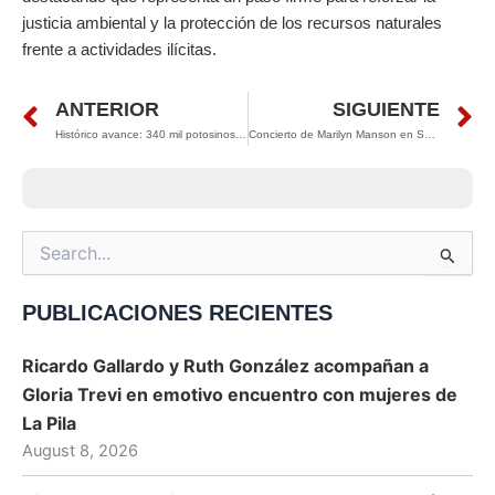
justicia ambiental y la protección de los recursos naturales
frente a actividades ilícitas.
Prev
N
ANTERIOR
SIGUIENTE
Histórico avance: 340 mil potosinos salen de la pobreza en la administración de Ricardo Gallardo
Concierto de Marilyn Manson en San Luis Potosí trasciende a la prensa internacional
Search
for:
PUBLICACIONES RECIENTES
Ricardo Gallardo y Ruth González acompañan a
Gloria Trevi en emotivo encuentro con mujeres de
La Pila
August 8, 2026