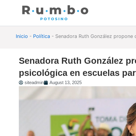
Skip
to
content
Inicio
-
Política
-
Senadora Ruth González propone ce
Senadora Ruth González pr
psicológica en escuelas par
siteadmin
August 13, 2025