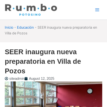
Skip
to
content
Inicio
-
Educación
-
SEER inaugura nueva preparatoria en
Villa de Pozos
SEER inaugura nueva
preparatoria en Villa de
Pozos
siteadmin
August 12, 2025