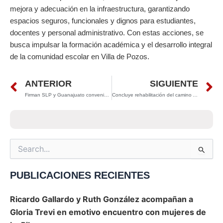
mejora y adecuación en la infraestructura, garantizando
espacios seguros, funcionales y dignos para estudiantes,
docentes y personal administrativo. Con estas acciones, se
busca impulsar la formación académica y el desarrollo integral
de la comunidad escolar en Villa de Pozos.
Prev
N
ANTERIOR
SIGUIENTE
Firman SLP y Guanajuato convenio para fortalecer la paz en la región bajío
Concluye rehabilitación del camino Agua Buena–San Jerónimo en Tamasopo
Search
for:
PUBLICACIONES RECIENTES
Ricardo Gallardo y Ruth González acompañan a
Gloria Trevi en emotivo encuentro con mujeres de