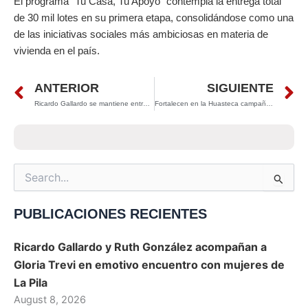
El programa “Tu Casa, Tu Apoyo” contempla la entrega total
de 30 mil lotes en su primera etapa, consolidándose como una
de las iniciativas sociales más ambiciosas en materia de
vivienda en el país.
Prev
N
ANTERIOR
SIGUIENTE
Ricardo Gallardo se mantiene entre los gobernadores mejor evaluados del país, según Ranking Mitofsky
Fortalecen en la Huasteca campaña contra el humo de tabaco y emisiones contaminantes
Search
for:
PUBLICACIONES RECIENTES
Ricardo Gallardo y Ruth González acompañan a
Gloria Trevi en emotivo encuentro con mujeres de
La Pila
August 8, 2026