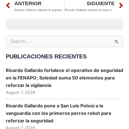
Prev
N
ANTERIOR
SIGUIENTE
Ricardo Gallardo impulsa la seguridad en San Luis Potosí con nueva generación de la Guardia Civil Estatal
Ricardo Gallardo impulsa la mejor etapa del deporte potosino: entrega más de 5 millones en estímulos a atletas medallistas
Search
for:
PUBLICACIONES RECIENTES
Ricardo Gallardo fortalece el operativo de seguridad
en la FENAPO; Soledad suma 50 elementos para
reforzar la vigilancia
August 7, 2026
Ricardo Gallardo pone a San Luis Potosí a la
vanguardia con los primeros perros robot para
reforzar la seguridad
August 7, 2026