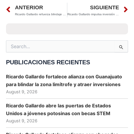
Prev
N
ANTERIOR
SIGUIENTE
Ricardo Gallardo refuerza blindaje en accesos a San Luis Potosí; supervisan operativos en puntos estratégicos
Ricardo Gallardo impulsa inversión histórica para fortalecer la educación indígena en San Luis Potosí
Search
for:
PUBLICACIONES RECIENTES
Ricardo Gallardo fortalece alianza con Guanajuato
para blindar la zona limítrofe y atraer inversiones
August 9, 2026
Ricardo Gallardo abre las puertas de Estados
Unidos a jóvenes potosinas con becas STEM
August 9, 2026