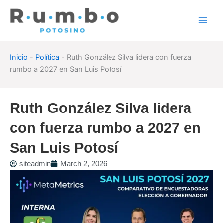
Skip
to
content
Inicio
-
Política
-
Ruth González Silva lidera con fuerza
rumbo a 2027 en San Luis Potosí
Ruth González Silva lidera
con fuerza rumbo a 2027 en
San Luis Potosí
siteadmin
March 2, 2026