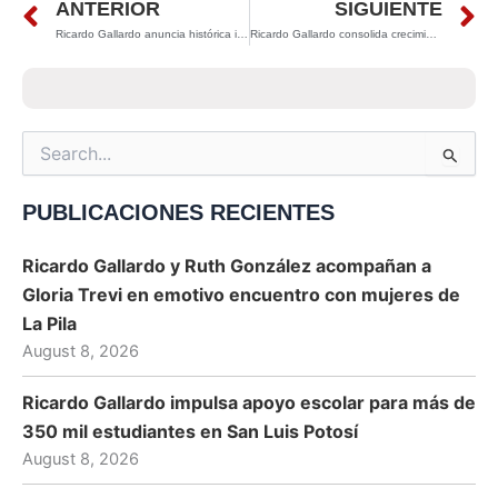
Prev
N
ANTERIOR
SIGUIENTE
Ricardo Gallardo anuncia histórica inversión millonaria que transformará el futuro de San Luis Potosí
Ricardo Gallardo consolida crecimiento laboral en San Luis Potosí pese a ajustes estacionales de fin de año
Search
for:
PUBLICACIONES RECIENTES
Ricardo Gallardo y Ruth González acompañan a
Gloria Trevi en emotivo encuentro con mujeres de
La Pila
August 8, 2026
Ricardo Gallardo impulsa apoyo escolar para más de
350 mil estudiantes en San Luis Potosí
August 8, 2026