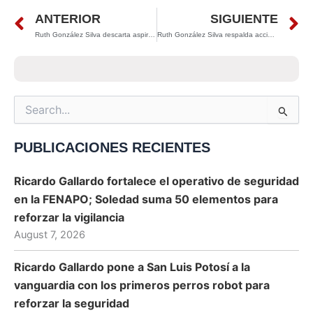
Prev
N
ANTERIOR
SIGUIENTE
Ruth González Silva descarta aspiraciones electorales y reafirma compromiso con las nuevas generaciones desde el Senado
Ruth González Silva respalda acciones que fortalecen la seguridad vial en colonias de San Luis Potosí
Search
for:
PUBLICACIONES RECIENTES
Ricardo Gallardo fortalece el operativo de seguridad
en la FENAPO; Soledad suma 50 elementos para
reforzar la vigilancia
August 7, 2026
Ricardo Gallardo pone a San Luis Potosí a la
vanguardia con los primeros perros robot para
reforzar la seguridad