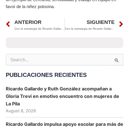
favor de la niñez potosina.
Prev
N
ANTERIOR
SIGUIENTE
Con la estrategia de Ricardo Gallardo, San Luis Potosí logra histórica reducción del 37% en embarazos adolescentes
Con la estrategia de Ricardo Gallardo, San Luis Potosí se consolida entre los estados más seguros del país
Search
for:
PUBLICACIONES RECIENTES
Ricardo Gallardo y Ruth González acompañan a
Gloria Trevi en emotivo encuentro con mujeres de
La Pila
August 8, 2026
Ricardo Gallardo impulsa apoyo escolar para más de