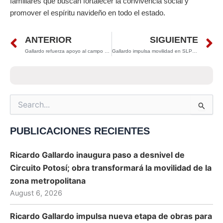
familiares que buscan fortalecer la convivencia social y
promover el espíritu navideño en todo el estado.
Prev
N
ANTERIOR
SIGUIENTE
Gallardo refuerza apoyo al campo potosino con entrega de equipo agrícola en Soledad
Gallardo impulsa movilidad en SLP con mantenimiento de más de 270 km de carreteras en noviembre
Search
for:
PUBLICACIONES RECIENTES
Ricardo Gallardo inaugura paso a desnivel de
Circuito Potosí; obra transformará la movilidad de la
zona metropolitana
August 6, 2026
Ricardo Gallardo impulsa nueva etapa de obras para