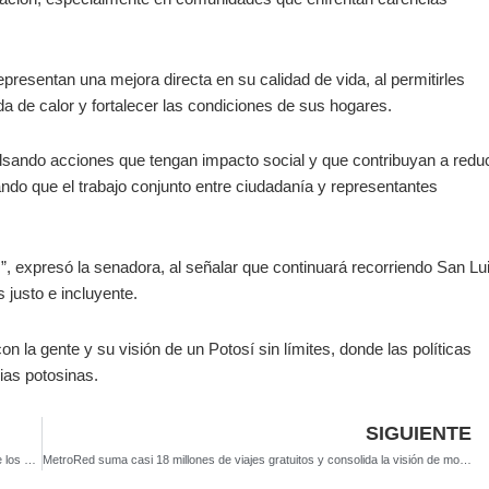
presentan una mejora directa en su calidad de vida, al permitirles
da de calor y fortalecer las condiciones de sus hogares.
sando acciones que tengan impacto social y que contribuyan a reduc
ando que el trabajo conjunto entre ciudadanía y representantes
”, expresó la senadora, al señalar que continuará recorriendo San Lu
justo e incluyente.
 la gente y su visión de un Potosí sin límites, donde las políticas
ias potosinas.
SIGUIENTE
Ricardo Gallardo fortalece la gobernabilidad con diálogo permanente entre los Poderes del Estado
MetroRed suma casi 18 millones de viajes gratuitos y consolida la visión de movilidad de Ricardo Gallardo