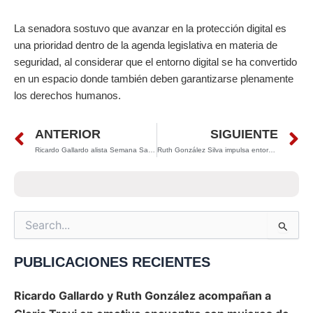
La senadora sostuvo que avanzar en la protección digital es
una prioridad dentro de la agenda legislativa en materia de
seguridad, al considerar que el entorno digital se ha convertido
en un espacio donde también deben garantizarse plenamente
los derechos humanos.
Prev
N
ANTERIOR
SIGUIENTE
Ricardo Gallardo alista Semana Santa con turismo, cultura y nuevas atracciones en San Luis Potosí
Ruth González Silva impulsa entornos seguros: refuerzan infraestructura vial en Los Olivos
Search
for:
PUBLICACIONES RECIENTES
Ricardo Gallardo y Ruth González acompañan a