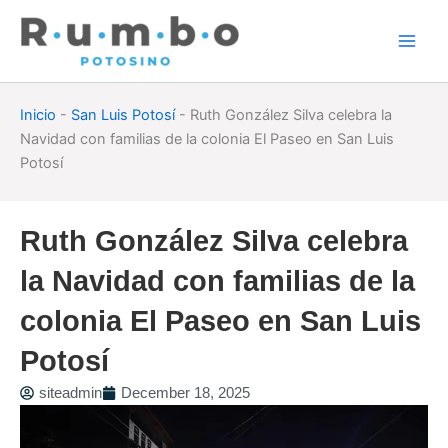
Skip
to
content
Inicio
-
San Luis Potosí
-
Ruth González Silva celebra la
Navidad con familias de la colonia El Paseo en San Luis
Potosí
Ruth González Silva celebra
la Navidad con familias de la
colonia El Paseo en San Luis
Potosí
siteadmin
December 18, 2025