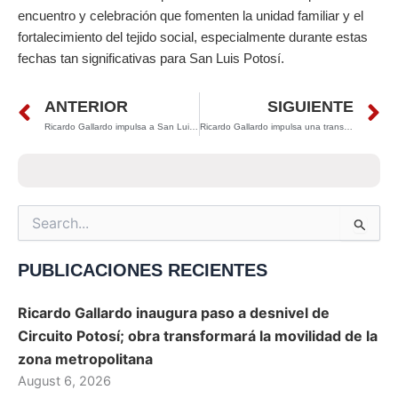
encuentro y celebración que fomenten la unidad familiar y el
fortalecimiento del tejido social, especialmente durante estas
fechas tan significativas para San Luis Potosí.
Prev
N
ANTERIOR
SIGUIENTE
Ricardo Gallardo impulsa a San Luis Potosí como sede de la Olimpiada Nacional 2026
Ricardo Gallardo impulsa una transformación histórica: más de 29 mil millones de pesos para una movilidad sin límites en San Luis Potosí
Search
for:
PUBLICACIONES RECIENTES
Ricardo Gallardo inaugura paso a desnivel de
Circuito Potosí; obra transformará la movilidad de la
zona metropolitana
August 6, 2026