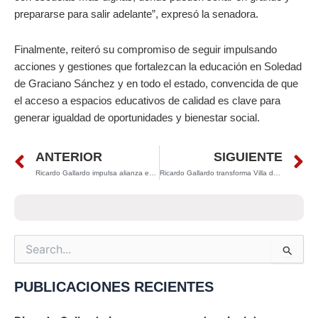
prepararse para salir adelante”, expresó la senadora.
Finalmente, reiteró su compromiso de seguir impulsando
acciones y gestiones que fortalezcan la educación en Soledad
de Graciano Sánchez y en todo el estado, convencida de que
el acceso a espacios educativos de calidad es clave para
generar igualdad de oportunidades y bienestar social.
Prev
N
ANTERIOR
SIGUIENTE
Ricardo Gallardo impulsa alianza estratégica con Canadá para atraer inversión y fortalecer el comercio en San Luis Potosí
Ricardo Gallardo transforma Villa de Reyes con obras viales y anuncia nuevos proyectos para el desarrollo regional
Search
for:
PUBLICACIONES RECIENTES