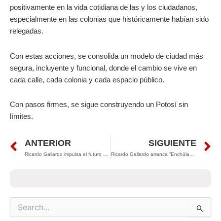
positivamente en la vida cotidiana de las y los ciudadanos,
especialmente en las colonias que históricamente habían sido
relegadas.
Con estas acciones, se consolida un modelo de ciudad más
segura, incluyente y funcional, donde el cambio se vive en
cada calle, cada colonia y cada espacio público.
Con pasos firmes, se sigue construyendo un Potosí sin
límites.
Prev
N
ANTERIOR
SIGUIENTE
Ricardo Gallardo impulsa el futuro educativo de la juventud con la FUNI 2026 en la FENAPO
Ricardo Gallardo arranca “Enchúlame la Colonia” y anuncia inversión histórica para transformar 200 colonias en 2026
Search
for: