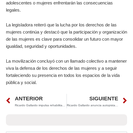
adolescentes o mujeres enfrentarán las consecuencias
legales.
La legisladora reiteró que la lucha por los derechos de las
mujeres continúa y destacó que la participación y organización
de las mujeres es clave para consolidar un futuro con mayor
igualdad, seguridad y oportunidades.
La movilización concluyó con un llamado colectivo a mantener
viva la defensa de los derechos de las mujeres y a seguir
fortaleciendo su presencia en todos los espacios de la vida
pública y social.
Prev
N
ANTERIOR
SIGUIENTE
Ricardo Gallardo impulsa rehabilitación de laterales de la carretera 57 para mejorar movilidad en la zona industrial
Ricardo Gallardo anuncia autopista San Luis–Aguascalientes que detonará el desarrollo industrial y turístico