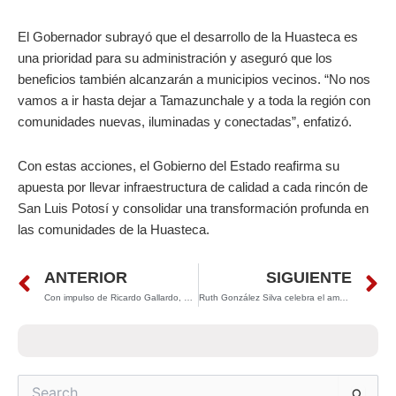
El Gobernador subrayó que el desarrollo de la Huasteca es
una prioridad para su administración y aseguró que los
beneficios también alcanzarán a municipios vecinos. “No nos
vamos a ir hasta dejar a Tamazunchale y a toda la región con
comunidades nuevas, iluminadas y conectadas”, enfatizó.
Con estas acciones, el Gobierno del Estado reafirma su
apuesta por llevar infraestructura de calidad a cada rincón de
San Luis Potosí y consolidar una transformación profunda en
las comunidades de la Huasteca.
Prev
N
ANTERIOR
SIGUIENTE
Con impulso de Ricardo Gallardo, Soledad fortalece a emprendedores con registro de marca y transformación digital
Ruth González Silva celebra el amor y felicita a las parejas que unieron sus vidas en Soledad y San Luis Potosí
Search