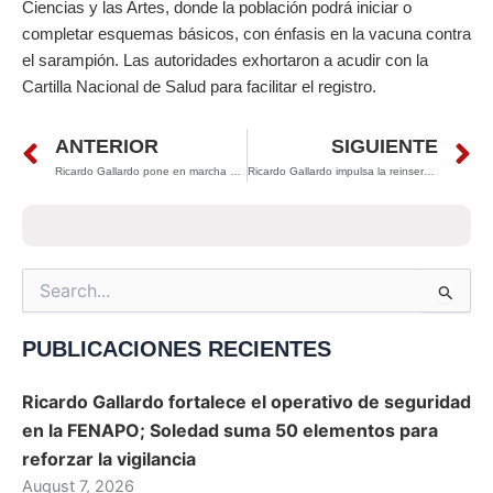
Ciencias y las Artes, donde la población podrá iniciar o
completar esquemas básicos, con énfasis en la vacuna contra
el sarampión. Las autoridades exhortaron a acudir con la
Cartilla Nacional de Salud para facilitar el registro.
Prev
N
ANTERIOR
SIGUIENTE
Ricardo Gallardo pone en marcha el nuevo paso a desnivel en Circuito Potosí y desahoga el tráfico para 200 mil personas
Ricardo Gallardo impulsa la reinserción social: 193 personas privadas de la libertad reciben capacitación laboral
Search
for:
PUBLICACIONES RECIENTES
Ricardo Gallardo fortalece el operativo de seguridad
en la FENAPO; Soledad suma 50 elementos para
reforzar la vigilancia
August 7, 2026