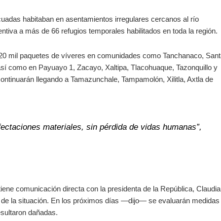
uadas habitaban en asentamientos irregulares cercanos al río
tiva a más de 66 refugios temporales habilitados en toda la región.
 20 mil paquetes de víveres en comunidades como Tanchanaco, Sant
así como en Payuayo 1, Zacayo, Xaltipa, Tlacohuaque, Tazonquillo y
ntinuarán llegando a Tamazunchale, Tampamolón, Xilitla, Axtla de
fectaciones materiales, sin pérdida de vidas humanas”,
tiene comunicación directa con la presidenta de la República, Claudia
 de la situación. En los próximos días —dijo— se evaluarán medidas
esultaron dañadas.