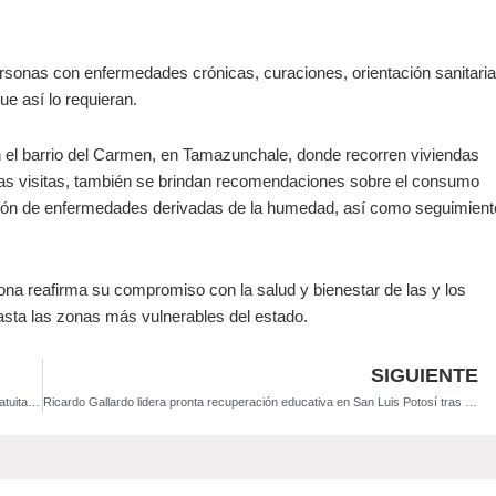
rsonas con enfermedades crónicas, curaciones, orientación sanitaria
ue así lo requieran.
 el barrio del Carmen, en Tamazunchale, donde recorren viviendas
as visitas, también se brindan recomendaciones sobre el consumo
ción de enfermedades derivadas de la humedad, así como seguimient
na reafirma su compromiso con la salud y bienestar de las y los
hasta las zonas más vulnerables del estado.
SIGUIENTE
Ricardo Gallardo impulsa educación sin límites: Inpojuve ofrece clases gratuitas de regularización para niñas y niños
Ricardo Gallardo lidera pronta recuperación educativa en San Luis Potosí tras lluvias torrenciales