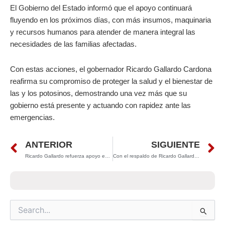
El Gobierno del Estado informó que el apoyo continuará
fluyendo en los próximos días, con más insumos, maquinaria
y recursos humanos para atender de manera integral las
necesidades de las familias afectadas.
Con estas acciones, el gobernador Ricardo Gallardo Cardona
reafirma su compromiso de proteger la salud y el bienestar de
las y los potosinos, demostrando una vez más que su
gobierno está presente y actuando con rapidez ante las
emergencias.
Prev
N
ANTERIOR
SIGUIENTE
Ricardo Gallardo refuerza apoyo en San Vicente: continúan labores de rescate y entrega de ayuda a familias afectadas por el desbordamiento del Río Moctezuma
Con el respaldo de Ricardo Gallardo, el DIF Estatal garantiza salud sin límites para familias potosinas en situación vulnerable
Search
for: