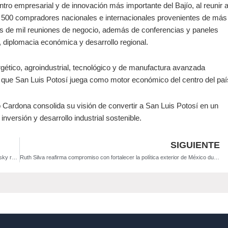
tro empresarial y de innovación más importante del Bajío, al reunir 
y 500 compradores nacionales e internacionales provenientes de más
ás de mil reuniones de negocio, además de conferencias y paneles
, diplomacia económica y desarrollo regional.
gético, agroindustrial, tecnológico y de manufactura avanzada
co que San Luis Potosí juega como motor económico del centro del paí
 Cardona consolida su visión de convertir a San Luis Potosí en un
inversión y desarrollo industrial sostenible.
SIGUIENTE
Ricardo Gallardo, entre los gobernadores mejor evaluados del país: Mitofsky revela alza en aprobación ciudadana
Ruth Silva reafirma compromiso con fortalecer la política exterior de México durante comparecencia del canciller Juan Ramón de la Fuente