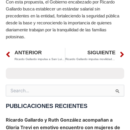
Con esta propuesta, el Gobierno encabezado por Ricardo
Gallardo busca establecer un estándar salarial sin
precedentes en la entidad, fortaleciendo la seguridad pública
desde la base y reconociendo la importancia de quienes
diariamente trabajan por la tranquilidad de las familias
potosinas.
Prev
N
ANTERIOR
SIGUIENTE
Ricardo Gallardo impulsa a San Luis Potosí al podio económico nacional
Ricardo Gallardo impulsa movilidad verde con bicicletas en el sistema MetroRed
Search
for:
PUBLICACIONES RECIENTES
Ricardo Gallardo y Ruth González acompañan a
Gloria Trevi en emotivo encuentro con mujeres de