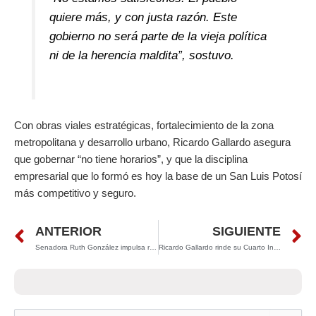
quiere más, y con justa razón. Este
gobierno no será parte de la vieja política
ni de la herencia maldita”, sostuvo.
Con obras viales estratégicas, fortalecimiento de la zona
metropolitana y desarrollo urbano, Ricardo Gallardo asegura
que gobernar “no tiene horarios”, y que la disciplina
empresarial que lo formó es hoy la base de un San Luis Potosí
más competitivo y seguro.
Prev
N
ANTERIOR
SIGUIENTE
Senadora Ruth González impulsa rescate de áreas verdes en San Luis Potosí
Ricardo Gallardo rinde su Cuarto Informe en la Huasteca: inversión histórica en infraestructura y programas sociales