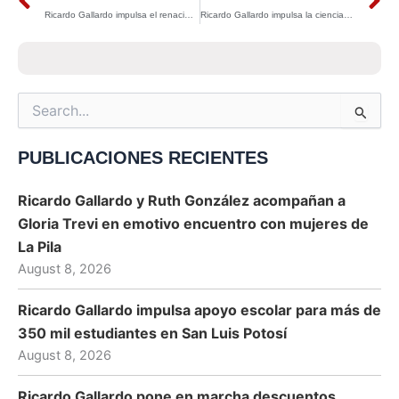
Prev
N
Ricardo Gallardo impulsa el renacimiento del campo potosino con más de 4,400 apoyos agropecuarios en la Huasteca
Ricardo Gallardo impulsa la ciencia potosina: investigador de la UASLP lleva la neurociencia de San Luis Potosí a foro internacional en Reino Unido
Search
for:
PUBLICACIONES RECIENTES
Ricardo Gallardo y Ruth González acompañan a
Gloria Trevi en emotivo encuentro con mujeres de
La Pila
August 8, 2026
Ricardo Gallardo impulsa apoyo escolar para más de
350 mil estudiantes en San Luis Potosí
August 8, 2026
Ricardo Gallardo pone en marcha descuentos