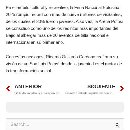
En el ámbito cultural y recreativo, la Feria Nacional Potosina
2025 rompió récord con más de nueve millones de visitantes,
de los cuales el 80% fueron jóvenes. A su vez, la Arena Potosí
se consolidó como uno de los recintos más importantes del
Bajío al albergar más de 20 eventos de talla nacional e
internacional en su primer año.
Con estas acciones, Ricardo Gallardo Cardona reafirma su
visión de un San Luis Potosí donde la juventud es el motor de
la transformación social.
Prev
N
ANTERIOR
SIGUIENTE
Gallardo impulsa la educación en Villa de Pozos con nuevas aulas y cancha multiusos
Ricardo Gallardo impulsa modernización de la avenida Reforma Agraria en Soledad
Search