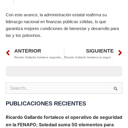
Con este avance, la administración estatal reafirma su
liderazgo nacional en finanzas públicas sólidas, lo que
garantiza mejores condiciones de bienestar y desarrollo para
las y los potosinos.
Prev
N
ANTERIOR
SIGUIENTE
Ricardo Gallardo fortalece seguridad y convivencia en Rioverde con entrega de patrullas y nueva alberca techada
Ricardo Gallardo fortalece la seguridad municipal: Tampamolón Corona contará con nueva base de la Guardia Civil Estatal
Search
for:
PUBLICACIONES RECIENTES
Ricardo Gallardo fortalece el operativo de seguridad
en la FENAPO; Soledad suma 50 elementos para