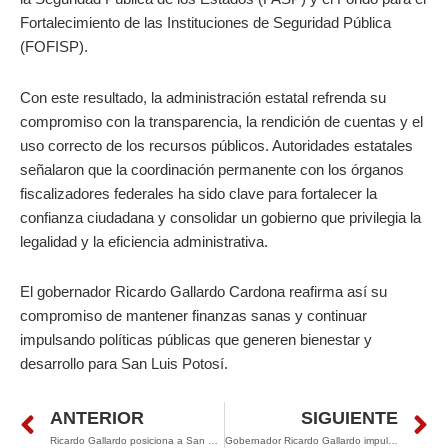
Fortalecimiento de las Instituciones de Seguridad Pública
(FOFISP).
Con este resultado, la administración estatal refrenda su
compromiso con la transparencia, la rendición de cuentas y el
uso correcto de los recursos públicos. Autoridades estatales
señalaron que la coordinación permanente con los órganos
fiscalizadores federales ha sido clave para fortalecer la
confianza ciudadana y consolidar un gobierno que privilegia la
legalidad y la eficiencia administrativa.
El gobernador Ricardo Gallardo Cardona reafirma así su
compromiso de mantener finanzas sanas y continuar
impulsando políticas públicas que generen bienestar y
desarrollo para San Luis Potosí.
Prev
N
ANTERIOR
SIGUIENTE
Ricardo Gallardo posiciona a San Luis Potosí como destino estratégico para la inversión japonesa
Gobernador Ricardo Gallardo impulsa mayor inversión municipal en seguridad pública