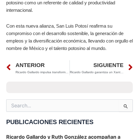
potosino como un referente de calidad y productividad
internacional.
Con esta nueva alianza, San Luis Potosí reafirma su
compromiso con el desarrollo sostenible, la generación de
empleos y la diversificación económica, llevando con orgullo el
nombre de México y el talento potosino al mundo.
Prev
N
ANTERIOR
SIGUIENTE
Ricardo Gallardo impulsa transformación histórica en Villa de Pozos con inversión de 200 millones de pesos
Ricardo Gallardo garantiza un Xantolo seguro y con gran derrama económica en la Huasteca Potosina
Search
for:
PUBLICACIONES RECIENTES
Ricardo Gallardo y Ruth González acompañan a