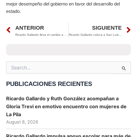
mejor desempeño del gobierno en favor del desarrollo del
estado.
Prev
N
ANTERIOR
SIGUIENTE
Ricardo Gallardo lleva el cambio a Tamazunchale con “Enchulando tu Comunidad” en 50 barrios olvidados
Ricardo Gallardo coloca a San Luis Potosí como potencia automotriz nacional en 2025
Search
for:
PUBLICACIONES RECIENTES
Ricardo Gallardo y Ruth González acompañan a
Gloria Trevi en emotivo encuentro con mujeres de
La Pila
August 8, 2026
Ricardo Gallardo impulsa apoyo escolar para más de