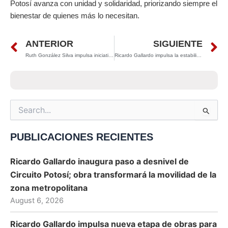
Potosí avanza con unidad y solidaridad, priorizando siempre el
bienestar de quienes más lo necesitan.
Prev
N
ANTERIOR
SIGUIENTE
Ruth González Silva impulsa iniciativa para proteger la identidad digital de los mexicanos
Ricardo Gallardo impulsa la estabilidad económica en San Luis Potosí: aumenta recaudación y mejora la calidad de vida de las familias
Search
for:
PUBLICACIONES RECIENTES
Ricardo Gallardo inaugura paso a desnivel de
Circuito Potosí; obra transformará la movilidad de la
zona metropolitana
August 6, 2026
Ricardo Gallardo impulsa nueva etapa de obras para