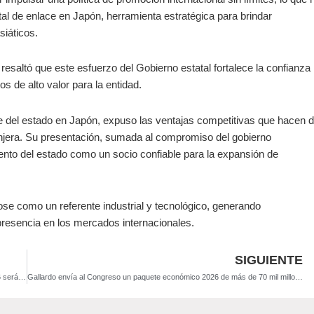
atal de enlace en Japón, herramienta estratégica para brindar
siáticos.
resaltó que este esfuerzo del Gobierno estatal fortalece la confianza
 de alto valor para la entidad.
e del estado en Japón, expuso las ventajas competitivas que hacen 
ranjera. Su presentación, sumada al compromiso del gobierno
nto del estado como un socio confiable para la expansión de
se como un referente industrial y tecnológico, generando
presencia en los mercados internacionales.
SIGUIENTE
Gallardo impulsa el mayor plan de profesionalización policial en SLP: 2026 será el año de la capacitación total
Gallardo envía al Congreso un paquete económico 2026 de más de 70 mil millones; arranca análisis legislativo