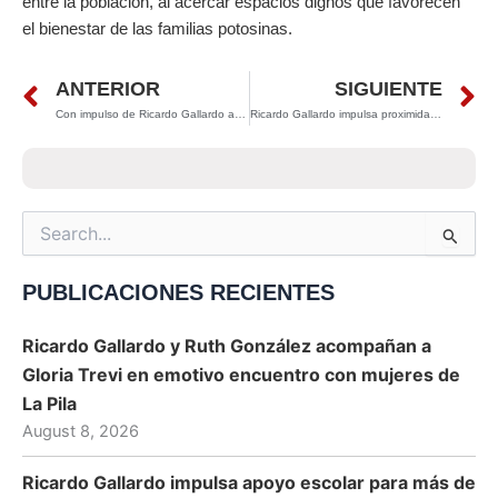
entre la población, al acercar espacios dignos que favorecen
el bienestar de las familias potosinas.
Prev
N
ANTERIOR
SIGUIENTE
Con impulso de Ricardo Gallardo acercan trámites gratuitos del Registro Civil a familias de Las Pilitas
Ricardo Gallardo impulsa proximidad social y fortalece acciones de seguridad en Mexquitic
Search
for:
PUBLICACIONES RECIENTES
Ricardo Gallardo y Ruth González acompañan a
Gloria Trevi en emotivo encuentro con mujeres de
La Pila
August 8, 2026
Ricardo Gallardo impulsa apoyo escolar para más de